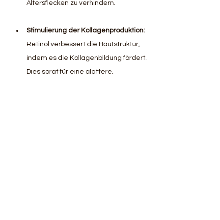
Altersflecken zu verhindern.  
Stimulierung der Kollagenproduktion:
Retinol verbessert die Hautstruktur, 
indem es die Kollagenbildung fördert. 
Dies sorgt für eine glattere, 
gleichmäßigere Hautoberfläche und 
kann das Erscheinungsbild von 
Altersflecken zusätzlich mildern.  
Anwendungshinweise von Retinol: 
Beginnen Sie mit niedrigeren 
Konzentrationen von Retinol (z. B. 0,1 
% bis 0,5 %), um die Haut an den 
Wirkstoff zu gewöhnen.  