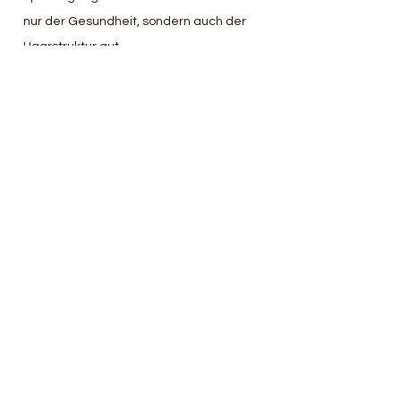
nur der Gesundheit, sondern auch der 
Haarstruktur gut.
Kopfhautpflege und Massage
Eine tägliche Kopfhautmassage regt die 
Durchblutung an und kann das 
Haarwachstum fördern. Pflegeprodukte 
wie 
Rezilin
 oder feuchtigkeitsspendende 
Conditioner helfen, die Kopfhaut gesund 
zu halten und Schuppenbildung 
vorzubeugen.
Haarschnitt